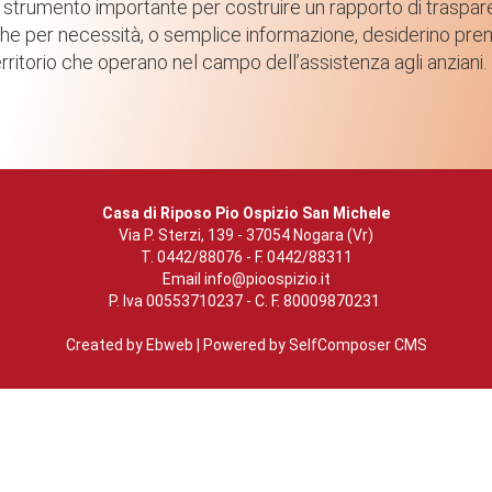
strumento importante per costruire un rapporto di traspar
ini che per necessità, o semplice informazione, desiderino pre
 territorio che operano nel campo dell’assistenza agli anziani.
Casa di Riposo Pio Ospizio San Michele
Via P. Sterzi, 139 - 37054 Nogara (Vr)
T. 0442/88076 - F. 0442/88311
Email
info@pioospizio.it
P. Iva 00553710237 - C. F. 80009870231
Created by
Ebweb
| Powered by SelfComposer CMS