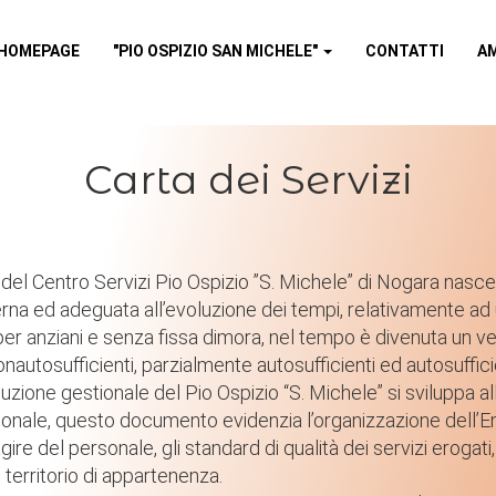
HOMEPAGE
"PIO OSPIZIO SAN MICHELE"
CONTATTI
A
Homepage
Carta dei Servizi
"Pio Ospizio San Michele"
Contatti
 del Centro Servizi Pio Ospizio ”S. Michele” di Nogara nasce 
rna ed adeguata all’evoluzione dei tempi, relativamente ad 
r anziani e senza fissa dimora, nel tempo è divenuta un ve
MINISTRAZIONE TRASPARE
nonautosufficienti, parzialmente autosufficienti ed autosuffici
zione gestionale del Pio Ospizio “S. Michele” si sviluppa all
Albo online
onale, questo documento evidenzia l’organizzazione dell’Ent
ire del personale, gli standard di qualità dei servizi erogati,
l territorio di appartenenza.