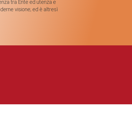
enza tra Ente ed utenza e
nderne visione; ed è altresì